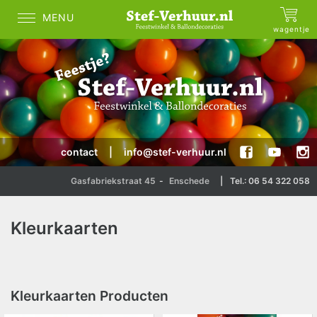
MENU
wagentje
contact
|
info@stef-verhuur.nl
Gasfabriekstraat 45
-
Enschede
|
Tel.: 06 54 322 058
Kleurkaarten
Kleurkaarten Producten